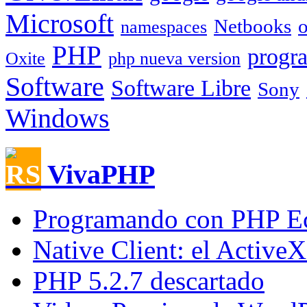
Microsoft
Netbooks
o
namespaces
PHP
progr
Oxite
php nueva version
Software
Software Libre
Sony
Windows
VivaPHP
Programando con PHP Ec
Native Client: el Active
PHP 5.2.7 descartado