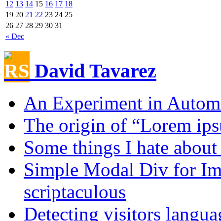
12
13
14
15
16
17
18
19
20
21
22
23
24
25
26
27
28
29
30
31
« Dec
David Tavarez
An Experiment in Autom
The origin of “Lorem ip
Some things I hate abou
Simple Modal Div for Im
scriptaculous
Detecting visitors langu