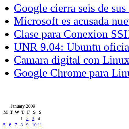
Google cierra seis de sus 
Microsoft es acusada nu
Clase para Conexion SS
UNR 9.04: Ubuntu oficia
Camara digital con Lin
Google Chrome para Lin
January 2009
M
T
W
T
F
S
S
1
2
3
4
5
6
7
8
9
10
11