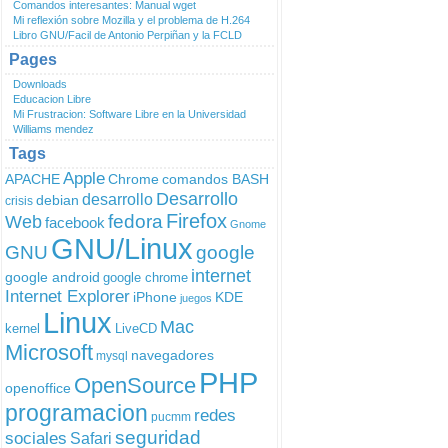
Comandos interesantes: Manual wget
Mi reflexión sobre Mozilla y el problema de H.264
Libro GNU/Facil de Antonio Perpiñan y la FCLD
Pages
Downloads
Educacion Libre
Mi Frustracion: Software Libre en la Universidad
Williams mendez
Tags
Apple
APACHE
Chrome
comandos BASH
Desarrollo
desarrollo
debian
crisis
fedora
Firefox
Web
facebook
Gnome
GNU/Linux
GNU
google
internet
google android
google chrome
Internet Explorer
iPhone
KDE
juegos
Linux
Mac
kernel
LiveCD
Microsoft
navegadores
mysql
PHP
OpenSource
openoffice
programacion
redes
pucmm
seguridad
sociales
Safari