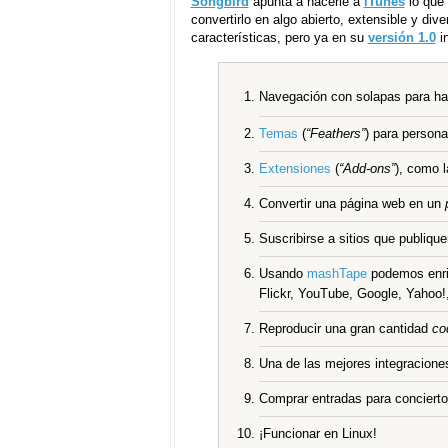
Songbird
apunta a hacerle a
iTunes
lo que 
convertirlo en algo abierto, extensible y di
características, pero ya en su
versión 1.0
in
Navegación con solapas para h
Temas
(
“Feathers”
) para persona
Extensiones
(
“Add-ons”
), como 
Convertir una página web en un
Suscribirse a sitios que publiqu
Usando
mashTape
podemos enriq
Flickr, YouTube, Google, Yahoo!,
Reproducir una gran cantidad
co
Una de las mejores integracion
Comprar entradas para concierto
¡Funcionar en Linux!