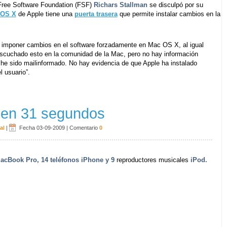
a Free Software Foundation (FSF)
Richars Stallman
se disculpó por su
 OS X
de Apple tiene una
puerta trasera
que permite instalar cambios en la
a imponer cambios en el software forzadamente en Mac OS X, al igual
scuchado esto en la comunidad de la Mac, pero no hay información
 he sido mailinformado. No hay evidencia de que Apple ha instalado
l usuario”.
 en 31 segundos
al
|
Fecha 03-09-2009
|
Comentario
0
MacBook Pro, 14 teléfonos iPhone y 9
reproductores musicales
iPod.