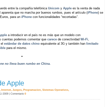
rdo entre la compañía telefónica
Unicom
y
Apple
es la venta de nada
al aparenta que no marcha por buenos rumbos, pues el artículo (
iPhone
) se
 Euros, para un
iPhone
con funcionalidades “recortadas”.
Apple
a introducir en el país no es más que un modelo con
das cuentas podemos comentar que
carece
de conectividad
Wi-Fi
,
 el
estándar de datos chino
equivalente al 3G y también han
limitado
ible
para el mismo.
one
no lleva buen rumbo en China.
de Apple
,
Internet
,
Juegos
,
Programacion
,
Sistemas Operativos
,
11-2009
|
Comentario
0