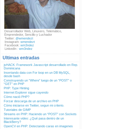
Desarrollador Web, Linuxero, Telemático,
Emprendedor, Sencillo y Luchador
Twitter:
@wmendezt
Instagram:
wmendezt
Facebook:
wm3ndez
LinkedIn :
wm3ndez
Ultimas entradas
jsHACK: Framework Javascript desarrollado en Rep.
Dominicana
Insertando data con For loop en un DB MySQL,
desde bash
Construyendo un “Where” luego de un “POST” o
“GET” en PHP
PHP: Type Hinting
Internet Explorer sigue cayendo
Cómo nació PHP?
Forzar descarga de un archivo en PHP
Cómo iniciarse en Twitter, segun mi criterio.
Tutoriales de GIMP
Streams en PHP: Haciendo un “POST” con Sockets
Interesante video: ¿Qué pasa dentro de un
BlackBerry?
OpenCV en PHP: Detectando caras en imagenes