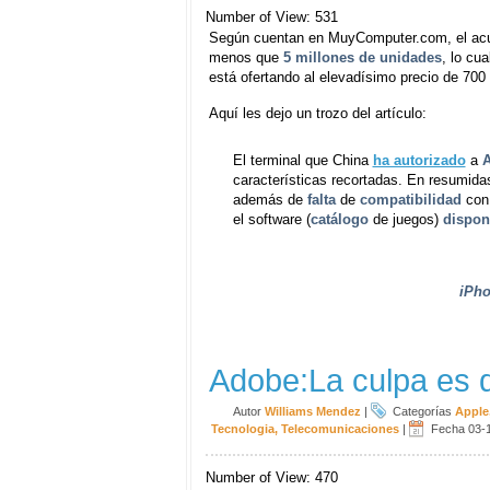
Number of View: 531
Según cuentan en MuyComputer.com, el acue
menos que
5 millones de unidades
, lo cu
está ofertando al elevadísimo precio de 700
Aquí les dejo un trozo del artículo:
El terminal que China
ha autorizado
a
características recortadas. En resumi
además de
falta
de
compatibilidad
con
el software (
catálogo
de juegos)
dispon
iPh
Adobe:La culpa es 
Autor
Williams Mendez
|
Categorías
Apple
Tecnologia
,
Telecomunicaciones
|
Fecha 03-
Number of View: 470