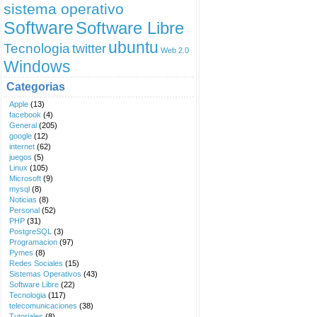
sistema operativo
Software
Software Libre
ubuntu
Tecnologia
twitter
Web 2.0
Windows
Categorias
Apple
(13)
facebook
(4)
General
(205)
google
(12)
internet
(62)
juegos
(5)
Linux
(105)
Microsoft
(9)
mysql
(8)
Noticias
(8)
Personal
(52)
PHP
(31)
PostgreSQL
(3)
Programacion
(97)
Pymes
(8)
Redes Sociales
(15)
Sistemas Operativos
(43)
Software Libre
(22)
Tecnologia
(117)
telecomunicaciones
(38)
Tutoriales
(8)