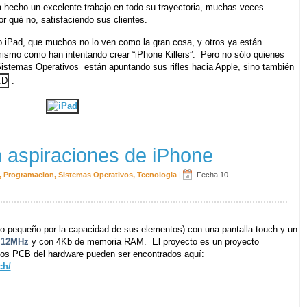
hecho un excelente trabajo en todo su trayectoria, muchas veces
 qué no, satisfaciendo sus clientes.
 iPad, que muchos no lo ven como la gran cosa, y otros ya están
 mismo como han intentando crear “iPhone Killers”. Pero no sólo quienes
 Sistemas Operativos están apuntando sus rifles hacia Apple, sino también
:
aspiraciones de iPhone
,
Programacion
,
Sistemas Operativos
,
Tecnologia
|
Fecha 10-
go pequeño por la capacidad de sus elementos) con una pantalla touch y un
a 12MHz
y con 4Kb de memoria RAM. El proyecto es un proyecto
 los PCB del hardware pueden ser encontrados aquí:
ch/