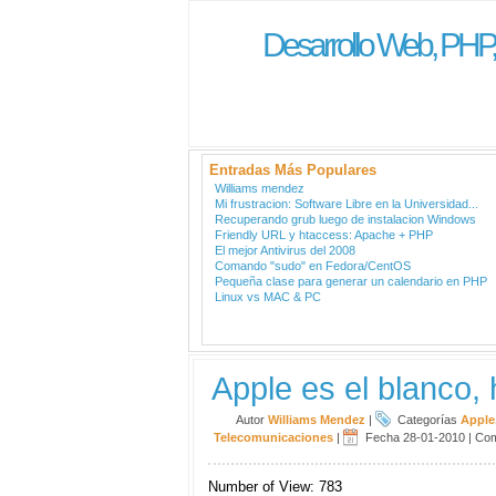
Desarrollo Web, PHP
Entradas Más Populares
Williams mendez
Mi frustracion: Software Libre en la Universidad...
Recuperando grub luego de instalacion Windows
Friendly URL y htaccess: Apache + PHP
El mejor Antivirus del 2008
Comando "sudo" en Fedora/CentOS
Pequeña clase para generar un calendario en PHP
Linux vs MAC & PC
Apple es el blanco,
Autor
Williams Mendez
|
Categorías
Apple
Telecomunicaciones
|
Fecha 28-01-2010
|
Com
Number of View: 783