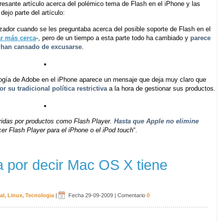
sante artículo acerca del polémico tema de Flash en el iPhone y las
ejo parte del artículo:
zador cuando se les preguntaba acerca del posible soporte de Flash en el
ar más cerca
-, pero de un tiempo a esta parte todo ha cambiado y
parece
e han cansado de excusarse
.
ología de Adobe en el iPhone aparece un mensaje que deja muy claro que
 su tradicional política restrictiva
a la hora de gestionar sus productos.
eridas por productos como Flash Player.
Hasta que Apple no elimine
er Flash Player para el iPhone o el iPod touch
“.
a por decir Mac OS X tiene
al
,
Linux
,
Tecnologia
|
Fecha 29-09-2009
|
Comentario
0