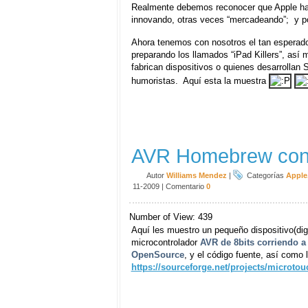
Realmente debemos reconocer que Apple ha 
innovando, otras veces “mercadeando”; y por
Ahora tenemos con nosotros el tan esperado
preparando los llamados “iPad Killers”, así
fabrican dispositivos o quienes desarrollan
humoristas. Aquí esta la muestra
AVR Homebrew con 
Autor
Williams Mendez
|
Categorías
Apple
11-2009
|
Comentario
0
Number of View: 439
Aquí les muestro un pequeño dispositivo(di
microcontrolador
AVR de 8bits corriendo 
OpenSource
, y el código fuente, así como
https://sourceforge.net/projects/microtou