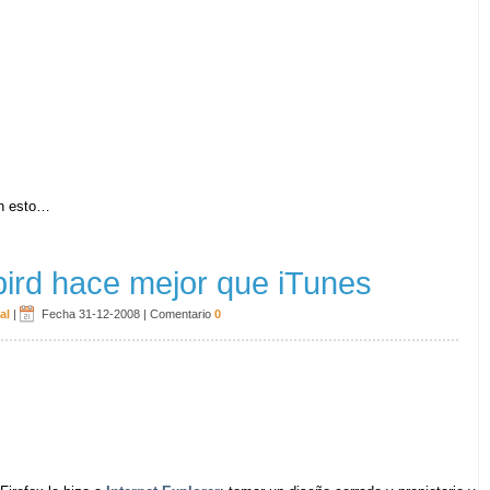
on esto…
ird hace mejor que iTunes
al
|
Fecha 31-12-2008
|
Comentario
0