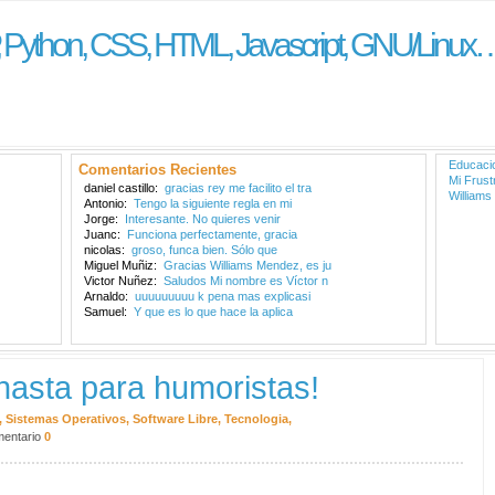
, Python, CSS, HTML, Javascript, GNU/Linux…
Educacio
Comentarios Recientes
Mi Frust
daniel castillo:
gracias rey me facilito el tra
William
Antonio:
Tengo la siguiente regla en mi
Jorge:
Interesante. No quieres venir
Juanc:
Funciona perfectamente, gracia
nicolas:
groso, funca bien. Sólo que
Miguel Muñiz:
Gracias Williams Mendez, es ju
Victor Nuñez:
Saludos Mi nombre es Víctor n
Arnaldo:
uuuuuuuuu k pena mas explicasi
Samuel:
Y que es lo que hace la aplica
 hasta para humoristas!
,
Sistemas Operativos
,
Software Libre
,
Tecnologia
,
entario
0