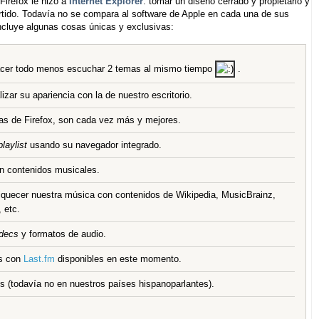
Firefox le hizo a
Internet Explorer
: tomar un diseño cerrado y propietario y
vertido. Todavía no se compara al software de Apple en cada una de sus
cluye algunas cosas únicas y exclusivas:
acer todo menos escuchar 2 temas al mismo tiempo
.
lizar su apariencia con la de nuestro escritorio.
las de Firefox, son cada vez más y mejores.
playlist
usando su navegador integrado.
en contenidos musicales.
uecer nuestra música con contenidos de Wikipedia, MusicBrainz,
 etc.
decs
y formatos de audio.
es con
Last.fm
disponibles en este momento.
s (todavía no en nuestros países hispanoparlantes).