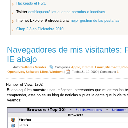
Hackeado el PS3.
Twitter
desbloqueará las cuentas borradas o inactivas
.
Internet Explorer 9 ofrecerá una
mejor gestión de las pestañas.
Gimp 2.8 en Diciembre 2010
Navegadores de mis visitantes: Fi
IE abajo
Autor
Williams Mendez
|
Categorías
Apple
,
Internet
,
Linux
,
Microsoft
,
Rede
Operativos
,
Software Libre
,
Windows
|
Fecha 31-12-2009
|
Comentario
1
Number of View: 1702
Bueno aquí les muestro unas imágenes interesantes que muestran las t
comprender, este no es un blog de noticias y pues la gente que lo visita 
Veamos: