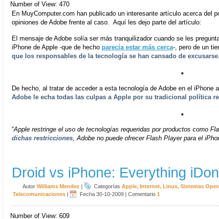
Number of View: 470
En MuyComputer.com han publicado un interesante artículo acerca del p
opiniones de Adobe frente al caso. Aquí les dejo parte del artículo:
El mensaje de Adobe solía ser más tranquilizador cuando se les pregunta
iPhone de Apple -que de hecho
parecía estar más cerca
-, pero de un t
que los responsables de la tecnología se han cansado de excusarse
De hecho, al tratar de acceder a esta tecnología de Adobe en el iPhone
Adobe le echa todas las culpas a Apple por su tradicional política re
“
Apple restringe el uso de tecnologías requeridas por productos como Fl
dichas restricciones
, Adobe no puede ofrecer Flash Player para el iPho
Droid vs iPhone: Everything iDon
Autor
Williams Mendez
|
Categorías
Apple
,
Internet
,
Linux
,
Sistemas Oper
Telecomunicaciones
|
Fecha 30-10-2009
|
Comentario
1
Number of View: 609