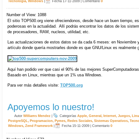
Tecnologia
,
Windows
|
Fecha 17-11-2009
|
Comentario
0
Number of View: 1088
El sitio TOP500.org viene ofreciendonos, desde hace un buen tiempo, e
poderosas en la actualidad. Allí podrás encontrar los datos de los sist
de procesadores, RAM, nucleos, utilidad, etc.
Las actualizaciones de estos datos se da cada 6 meses: en Noviembre y 
artículo donde quería mostrarles donde es que GNU/Linux es realmente 
Aquí han podido ver que casi el 90% de las mejores SuperComputadoras
Basado en Linux, mientras que un 1% usa Windows.
Para ver más detalles visite:
TOP500.org
Apoyemos lo nuestro!
Autor
Williams Mendez
|
Categorías
Apple
,
General
,
Internet
,
Juegos
,
Lin
PostgreSQL
,
Programacion
,
Pymes
,
Redes Sociales
,
Sistemas Operativos
,
Tecno
Windows
,
Zend Framework
|
Fecha 15-11-2009
|
Comentario
0