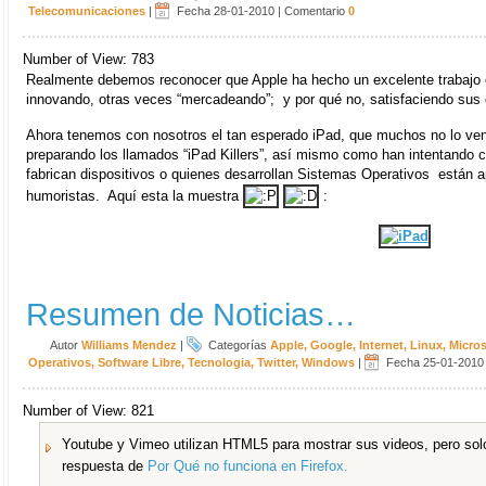
Telecomunicaciones
|
Fecha 28-01-2010
|
Comentario
0
Number of View: 783
Realmente debemos reconocer que Apple ha hecho un excelente trabajo 
innovando, otras veces “mercadeando”; y por qué no, satisfaciendo sus 
Ahora tenemos con nosotros el tan esperado iPad, que muchos no lo ven
preparando los llamados “iPad Killers”, así mismo como han intentando c
fabrican dispositivos o quienes desarrollan Sistemas Operativos están a
humoristas. Aquí esta la muestra
:
Resumen de Noticias…
Autor
Williams Mendez
|
Categorías
Apple
,
Google
,
Internet
,
Linux
,
Micros
Operativos
,
Software Libre
,
Tecnologia
,
Twitter
,
Windows
|
Fecha 25-01-2010
Number of View: 821
Youtube y Vimeo utilizan HTML5 para mostrar sus videos, pero solo
respuesta de
Por Qué no funciona en Firefox.