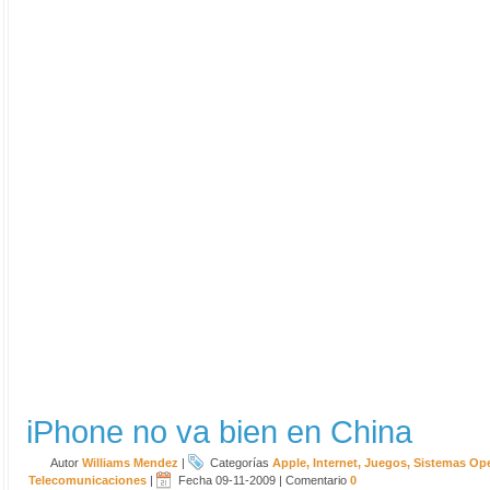
iPhone no va bien en China
Autor
Williams Mendez
|
Categorías
Apple
,
Internet
,
Juegos
,
Sistemas Ope
Telecomunicaciones
|
Fecha 09-11-2009
|
Comentario
0