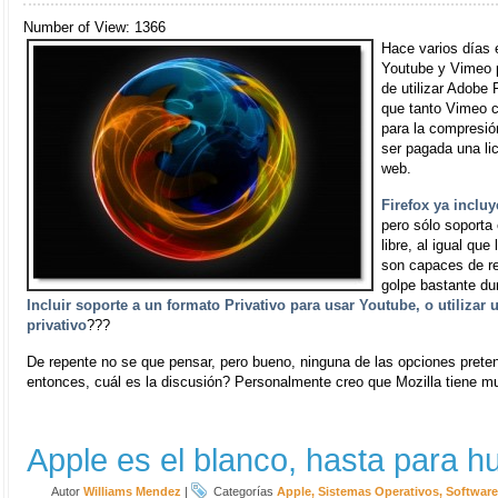
Number of View: 1366
Hace varios días
Youtube y Vimeo 
de utilizar Adobe 
que tanto Vimeo c
para la compresión
ser pagada una lic
web.
Firefox ya incl
pero sólo soporta 
libre, al igual qu
son capaces de rep
golpe bastante du
Incluir soporte a un formato Privativo para usar Youtube, o utiliza
privativo
???
De repente no se que pensar, pero bueno, ninguna de las opciones preten
entonces, cuál es la discusión? Personalmente creo que Mozilla tiene
Apple es el blanco, hasta para h
Autor
Williams Mendez
|
Categorías
Apple
,
Sistemas Operativos
,
Software