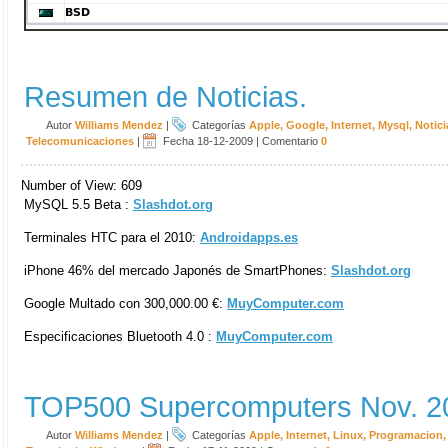
Resumen de Noticias.
Autor
Williams Mendez
|
Categorías
Apple
,
Google
,
Internet
,
Mysql
,
Notici
Telecomunicaciones
|
Fecha 18-12-2009
|
Comentario
0
Number of View: 609
MySQL 5.5 Beta :
Slashdot.org
Terminales HTC para el 2010:
Androidapps.es
iPhone 46% del mercado Japonés de SmartPhones:
Slashdot.org
Google Multado con 300,000.00 €:
MuyComputer.com
Especificaciones Bluetooth 4.0 :
MuyComputer.com
TOP500 Supercomputers Nov. 2
Autor
Williams Mendez
|
Categorías
Apple
,
Internet
,
Linux
,
Programacion