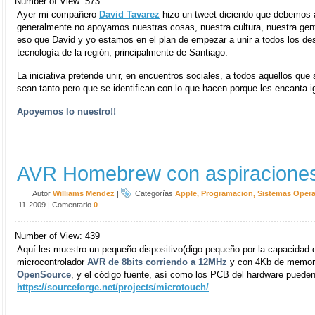
Number of View: 573
Ayer mi compañero
David Tavarez
hizo un tweet diciendo que debemos a
generalmente no apoyamos nuestras cosas, nuestra cultura, nuestra gen
eso que David y yo estamos en el plan de empezar a unir a todos los de
tecnología de la región, principalmente de Santiago.
La iniciativa pretende unir, en encuentros sociales, a todos aquellos q
sean tanto pero que se identifican con lo que hacen porque les encanta 
Apoyemos lo nuestro!!
AVR Homebrew con aspiraciones
Autor
Williams Mendez
|
Categorías
Apple
,
Programacion
,
Sistemas Opera
11-2009
|
Comentario
0
Number of View: 439
Aquí les muestro un pequeño dispositivo(digo pequeño por la capacidad 
microcontrolador
AVR de 8bits corriendo a 12MHz
y con 4Kb de memori
OpenSource
, y el código fuente, así como los PCB del hardware pueden
https://sourceforge.net/projects/microtouch/