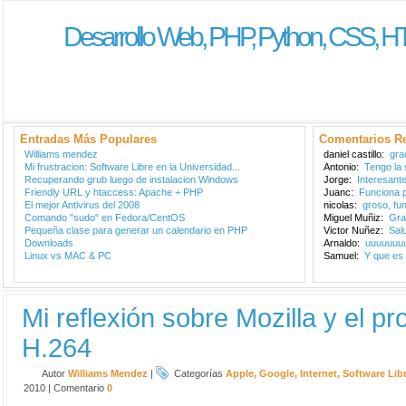
Desarrollo Web, PHP, Python, CSS, H
Entradas Más Populares
Comentarios Re
Williams mendez
daniel castillo:
grac
Mi frustracion: Software Libre en la Universidad...
Antonio:
Tengo la 
Recuperando grub luego de instalacion Windows
Jorge:
Interesante
Friendly URL y htaccess: Apache + PHP
Juanc:
Funciona p
El mejor Antivirus del 2008
nicolas:
groso, fu
Comando "sudo" en Fedora/CentOS
Miguel Muñiz:
Gra
Pequeña clase para generar un calendario en PHP
Victor Nuñez:
Sal
Downloads
Arnaldo:
uuuuuuuu
Linux vs MAC & PC
Samuel:
Y que es 
Mi reflexión sobre Mozilla y el p
H.264
Autor
Williams Mendez
|
Categorías
Apple
,
Google
,
Internet
,
Software Lib
2010
|
Comentario
0