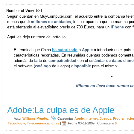
Number of View: 531
Según cuentan en MuyComputer.com, el acuerdo entre la compañía tele
menos que
5 millones de unidades
, lo cual aparenta que no marcha por
está ofertando al elevadísimo precio de 700 Euros, para un
iPhone
con f
Aquí les dejo un trozo del artículo:
El terminal que China
ha autorizado
a
Apple
a introducir en el paí
características recortadas. En resumidas cuentas podemos comenta
además de
falta
de
compatibilidad
con el
estándar de datos chino
el software (
catálogo
de juegos)
disponible
para el mismo.
iPhone
no lleva buen rumbo en
Adobe:La culpa es de Apple
Autor
Williams Mendez
|
Categorías
Apple
,
Internet
,
Juegos
,
Programacio
Tecnologia
,
Telecomunicaciones
|
Fecha 03-11-2009
|
Comentario
0