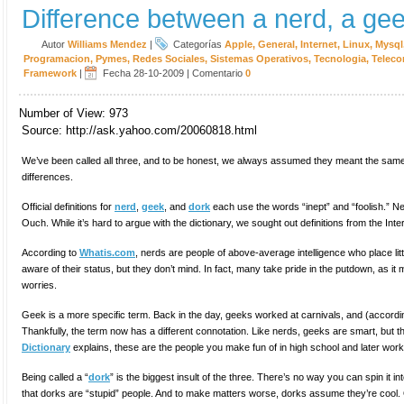
Difference between a nerd, a gee
Autor
Williams Mendez
|
Categorías
Apple
,
General
,
Internet
,
Linux
,
Mysql
Programacion
,
Pymes
,
Redes Sociales
,
Sistemas Operativos
,
Tecnologia
,
Teleco
Framework
|
Fecha 28-10-2009
|
Comentario
0
Number of View: 973
Source: http://ask.yahoo.com/20060818.html
We’ve been called all three, and to be honest, we always assumed they meant the same 
differences.
Official definitions for
nerd
,
geek
, and
dork
each use the words “inept” and “foolish.” Ner
Ouch. While it’s hard to argue with the dictionary, we sought out definitions from the Inter
According to
Whatis.com
, nerds are people of above-average intelligence who place li
aware of their status, but they don’t mind. In fact, many take pride in the putdown, as i
worries.
Geek is a more specific term. Back in the day, geeks worked at carnivals, and (according 
Thankfully, the term now has a different connotation. Like nerds, geeks are smart, but 
Dictionary
explains, these are the people you make fun of in high school and later work 
Being called a “
dork
” is the biggest insult of the three. There’s no way you can spin it in
that dorks are “stupid” people. And to make matters worse, dorks assume they’re cool