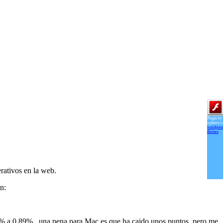
Plugin by
wpburn.
wordpres
themes
rativos en la web.
n:
% a 0.89% , una pena para Mac es que ha caido unos puntos, pero me