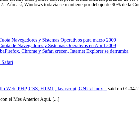
s 7. Aún así, Windows todavía se mantiene por debajo de 90% de la Cu
Cuota Navegadores y Sistemas Operativos para marzo 2009
Cuota de Navegadores y Sistemas Operativos en Abril 2009
Firefox, Chrome y Safari crecen, Internet Explorer se derrumba
 Safari
rollo Web, PHP, CSS, HTML, Javascript, GNU/Linux...
said on 01-04-
con el Mes Anterior Aqui. [...]