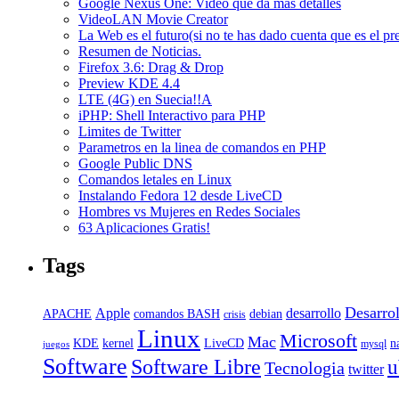
Google Nexus One: Video que da mas detalles
VideoLAN Movie Creator
La Web es el futuro(si no te has dado cuenta que es el pr
Resumen de Noticias.
Firefox 3.6: Drag & Drop
Preview KDE 4.4
LTE (4G) en Suecia!!A
iPHP: Shell Interactivo para PHP
Limites de Twitter
Parametros en la linea de comandos en PHP
Google Public DNS
Comandos letales en Linux
Instalando Fedora 12 desde LiveCD
Hombres vs Mujeres en Redes Sociales
63 Aplicaciones Gratis!
Tags
Desarro
Apple
desarrollo
APACHE
debian
comandos BASH
crisis
Linux
Microsoft
Mac
KDE
n
kernel
LiveCD
mysql
juegos
Software
Software Libre
u
Tecnologia
twitter