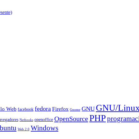
esente)
GNU/Linu
fedora
GNU
llo Web
Firefox
facebook
Gnome
PHP
OpenSource
programac
avegadores
openoffice
Netbooks
Windows
buntu
Web 2.0