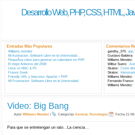
Desarrollo Web, PHP, CSS, HTML, Jav
Entradas Más Populares
Comentarios Re
Williams mendez
gandhy_370:
jeje
Mi frustracion: Software Libre en la Universidad...
Gustavo Baldera:
PequeÃ±a clase para generar un calendario en PHP
Williams Mendez:
El mejor Antivirus del 2008
Wilbur Suero:
Jus
Linux vs MAC & PC
Skatox:
Como dir
Frases Geek
Skatox:
Interesan
Friendly URL y htaccess: Apache + PHP
Williams Mendez:
Mi Frustracion: Software Libre en la Universidad
Fernando Franco
Williams Mendez:
Video: Big Bang
Autor
Williams Mendez
|
Categorías
General
,
Tecnologia
|
Fecha 21-08
Para que se entretengan un rato…La ciencia…